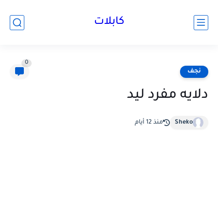
كابلات
0
نجف
دلايه مفرد ليد
Sheko
منذ 12 أيام