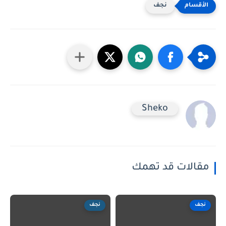
نجف
Sheko
مقالات قد تهمك
نجف
نجف