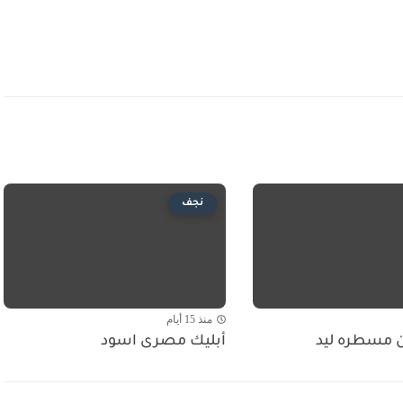
نجف
منذ 15 أيام
 مسطره ليد
أبليك مصرى اسود