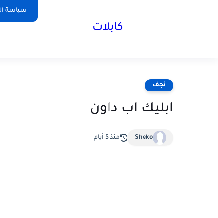
سياسة ا
كابلات
نجف
ابليك اب داون
Sheko
منذ 5 أيام