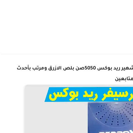
أحدث ملف قنوات باللغة الإنجليزية للرسيفر الشهير ريد بوكس 5050صن بلص الازرق ومرتب بأحدث
متابعين